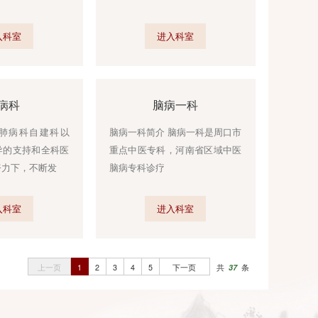
根据学科发展的需要，2013年从
中医院血液净化室成立于2
检验科分离并重新组建
年，占地面
进入科室
进入科室
肺病科
脑病一科
项城市中医院肺病科自建科以
脑病一科简介 脑病一科是
来，在医院领导的支持和全科医
重点中医专科，河南省区
务人员的共同努力下，不断发
脑病专科诊疗
进入科室
进入科室