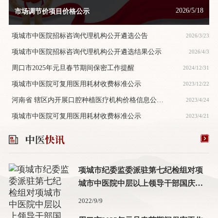
2026/5/18
市场调节价项目价格公示
项城市中医院招标咨询代理机构公开遴选公告
2026/3/23
项城市中医院招标咨询代理机构公开遴选结果公示
2026/4/3
周口市2025年元旦春节期间保密工作提醒
2024/12/31
项城市中医院可复用医用耗材收费标准公示
2023/12/22
河南省 辖区内开展口腔种植医疗机构价格信息公
2023/4/24
示-项城市中医院
项城市中医院可复用医用耗材收费标准公示
2023/4/21
项城市纪委监委派驻第七纪检组对项
城市中医院中层以上领导干部国庆中
秋双节前集体廉政谈话
2022/9/9