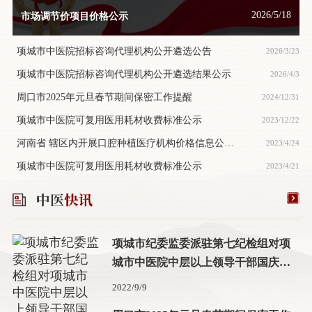
2026/5/18
市场调节价项目价格公示
项城市中医院招标咨询代理机构公开遴选公告
2026/3/23
项城市中医院招标咨询代理机构公开遴选结果公示
2026/4/3
周口市2025年元旦春节期间保密工作提醒
2024/12/31
项城市中医院可复用医用耗材收费标准公示
2023/12/22
河南省 辖区内开展口腔种植医疗机构价格信息公
2023/4/24
示-项城市中医院
项城市中医院可复用医用耗材收费标准公示
2023/4/21
项城市纪委监委派驻第七纪检组对项
城市中医院中层以上领导干部国庆中
秋双节前集体廉政谈话
2022/9/9