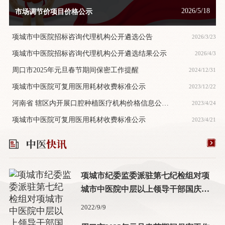
2026/5/18
市场调节价项目价格公示
项城市中医院招标咨询代理机构公开遴选公告
2026/3/23
项城市中医院招标咨询代理机构公开遴选结果公示
2026/4/3
周口市2025年元旦春节期间保密工作提醒
2024/12/31
项城市中医院可复用医用耗材收费标准公示
2023/12/22
河南省 辖区内开展口腔种植医疗机构价格信息公
2023/4/24
示-项城市中医院
项城市中医院可复用医用耗材收费标准公示
2023/4/21
项城市纪委监委派驻第七纪检组对项
城市中医院中层以上领导干部国庆中
秋双节前集体廉政谈话
2022/9/9