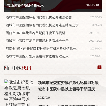
2026/5/18
市场调节价项目价格公示
项城市中医院招标咨询代理机构公开遴选公告
2026/3/23
项城市中医院招标咨询代理机构公开遴选结果公示
2026/4/3
周口市2025年元旦春节期间保密工作提醒
2024/12/31
项城市中医院可复用医用耗材收费标准公示
2023/12/22
河南省 辖区内开展口腔种植医疗机构价格信息公
2023/4/24
示-项城市中医院
项城市中医院可复用医用耗材收费标准公示
2023/4/21
项城市纪委监委派驻第七纪检组对项
城市中医院中层以上领导干部国庆中
秋双节前集体廉政谈话
2022/9/9