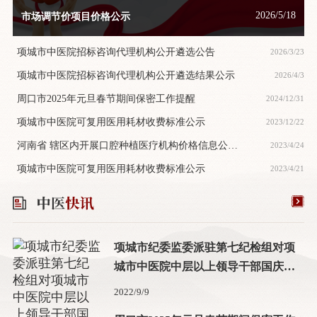
2026/5/18
市场调节价项目价格公示
项城市中医院招标咨询代理机构公开遴选公告
2026/3/23
项城市中医院招标咨询代理机构公开遴选结果公示
2026/4/3
周口市2025年元旦春节期间保密工作提醒
2024/12/31
项城市中医院可复用医用耗材收费标准公示
2023/12/22
河南省 辖区内开展口腔种植医疗机构价格信息公
2023/4/24
示-项城市中医院
项城市中医院可复用医用耗材收费标准公示
2023/4/21
项城市纪委监委派驻第七纪检组对项
城市中医院中层以上领导干部国庆中
秋双节前集体廉政谈话
2022/9/9