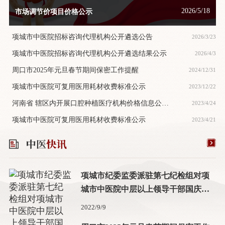
2026/5/18
市场调节价项目价格公示
项城市中医院招标咨询代理机构公开遴选公告
2026/3/23
项城市中医院招标咨询代理机构公开遴选结果公示
2026/4/3
周口市2025年元旦春节期间保密工作提醒
2024/12/31
项城市中医院可复用医用耗材收费标准公示
2023/12/22
河南省 辖区内开展口腔种植医疗机构价格信息公
2023/4/24
示-项城市中医院
项城市中医院可复用医用耗材收费标准公示
2023/4/21
项城市纪委监委派驻第七纪检组对项
城市中医院中层以上领导干部国庆中
秋双节前集体廉政谈话
2022/9/9