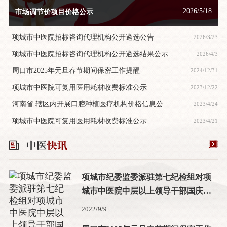
2026/5/18
市场调节价项目价格公示
项城市中医院招标咨询代理机构公开遴选公告
2026/3/23
项城市中医院招标咨询代理机构公开遴选结果公示
2026/4/3
周口市2025年元旦春节期间保密工作提醒
2024/12/31
项城市中医院可复用医用耗材收费标准公示
2023/12/22
河南省 辖区内开展口腔种植医疗机构价格信息公
2023/4/24
示-项城市中医院
项城市中医院可复用医用耗材收费标准公示
2023/4/21
项城市纪委监委派驻第七纪检组对项
城市中医院中层以上领导干部国庆中
秋双节前集体廉政谈话
2022/9/9