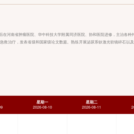
作至今，先后在河南省肿瘤医院、华中科技大学附属同济医院、协和医院
部外伤的急救治疗，发表省级和国家级论文数篇。熟练开展泌尿系钬激
星期日
星期一
星期二
026-08-09
2026-08-10
2026-08-11