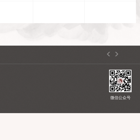
5
路26号
1 1路公交车