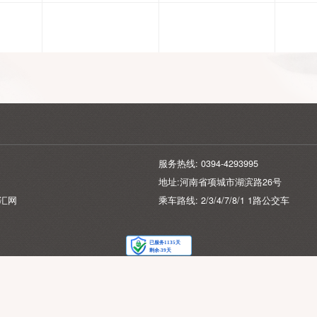
服务热线: 0394-429399
地址:河南省项城市湖滨
持：
企汇网
乘车路线: 2/3/4/7/8/