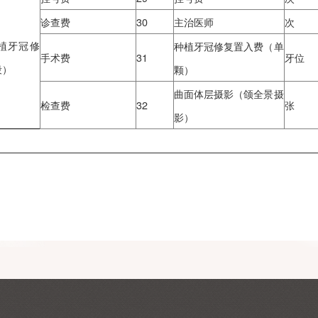
24
阿替卡因肾上腺素
25
复方氯己定含漱液
药品及耗材费用
26
罗红霉素胶囊+替
27
0.9%氯化钠注射
28
布洛芬
挂号费
29
挂号费
诊查费
30
主治医师
查（种植牙冠修
种植牙冠修复置入
手术费
31
复查阶段）
颗）
曲面体层摄影（颌
检查费
32
影）