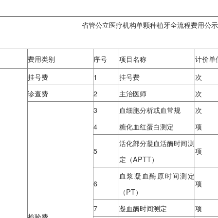
时间：2023-04
省管公立医疗机构单颗种植牙
费用类别
序号
项目名称
挂号费
1
挂号费
诊查费
2
主治医师
3
血细胞分析或血常
4
糖化血红蛋白测定
活化部分凝血活酶
5
定（APTT）