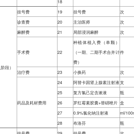
14
常规心电图检查
药品及耗材费用
15
16
医学3D建模（口
方案设计费
17
18
挂号费
19
挂号费
诊查费
20
主治医师
麻醉费
21
局部浸润麻醉
种植体植入费（
手术费
22
（一期、二期手术
费）
植体植入阶段）
治疗费
23
小换药