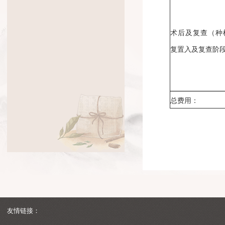
术后及复
复置入及
总费用：