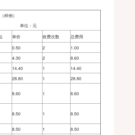
-24
全流程费用公示（样例）
单位：元
计价单位
单价
收费次数
总费用
次
0.50
2
1.00
次
4.30
2
8.60
规
次
14.40
1
14.40
项
28.80
1
28.80
时间测
项
8.60
1
8.60