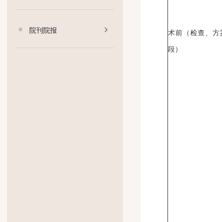
人才招聘
院刊院报
术前（检
段）