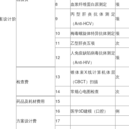
血浆凝血酶原时
6
（PT）
7
凝血酶时间测定
检验费
8
血浆纤维蛋白原测
丙型肝炎抗
9
查、方案设计阶
（Anti-HCV）
10
梅毒螺旋体特异抗
11
乙型肝炎五项
人免疫缺陷病毒抗
12
（Anti-HIV）
锥体束X线计算
13
检查费
（CBCT）扫描